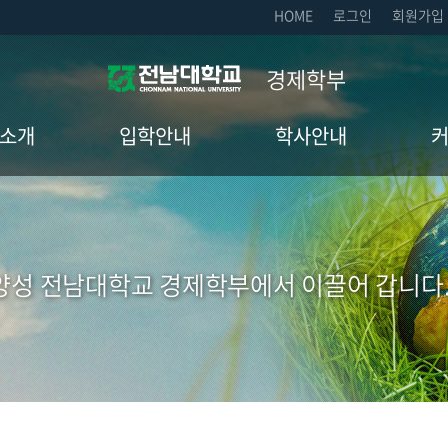
HOME
로그인
회원가입
경제학부
소개
입학안내
학사안내
전공
입학안내
학사정보
공지
발학전공
장학제도
학사
양성 전남대학교 경제학부에서 이끌어 갑니다
교수
졸업정보
자유
수
취업
수
취업
경영
Q&A