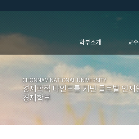
학부소개
교수
인사말
경제학
교육목표
지역개
CHONNAM NATIONAL UNIVERSITY
경제학적 마인드를 지닌 글로벌 인재
학부연혁
비전임
경제학부
전공소개
전직교
명예교