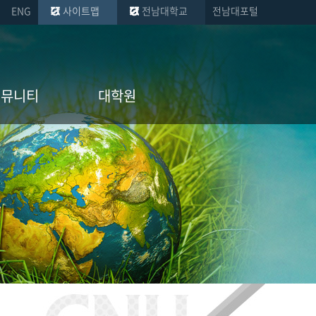
ENG
사이트맵
전남대학교
전남대포털
커뮤니티
대학원
사항
경제학과
정보
지역개발학과
.
게시판
정보게시판
정보_
대학
게시판