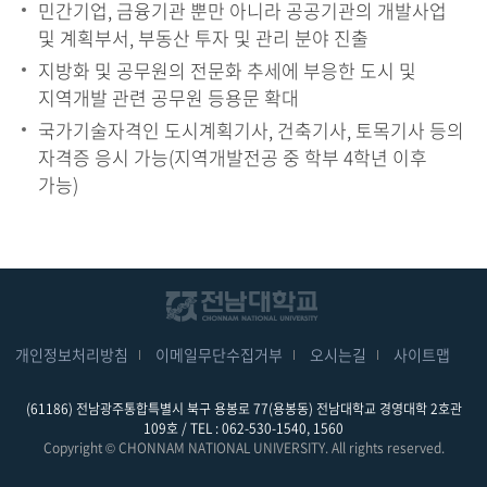
민간기업, 금융기관 뿐만 아니라 공공기관의 개발사업
및 계획부서, 부동산 투자 및 관리 분야 진출
지방화 및 공무원의 전문화 추세에 부응한 도시 및
지역개발 관련 공무원 등용문 확대
국가기술자격인 도시계획기사, 건축기사, 토목기사 등의
자격증 응시 가능(지역개발전공 중 학부 4학년 이후
가능)
개인정보처리방침
이메일무단수집거부
오시는길
사이트맵
(61186) 전남광주통합특별시 북구 용봉로 77(용봉동) 전남대학교 경영대학 2호관
109호 / TEL : 062-530-1540, 1560
Copyright © CHONNAM NATIONAL UNIVERSITY. All rights reserved.