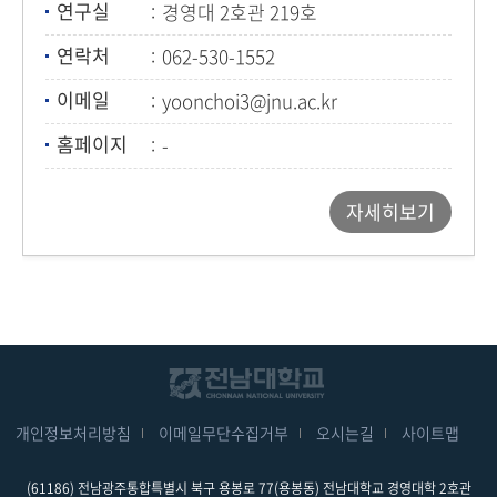
연구실
경영대 2호관 219호
연락처
062-530-1552
이메일
yoonchoi3@jnu.ac.kr
홈페이지
-
자세히보기
개인정보처리방침
이메일무단수집거부
오시는길
사이트맵
(61186) 전남광주통합특별시 북구 용봉로 77(용봉동) 전남대학교 경영대학 2호관