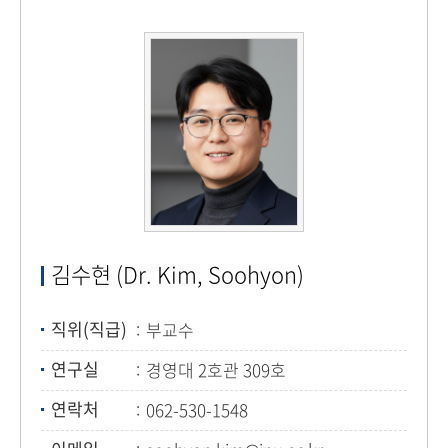
김수현 (Dr. Kim, Soohyon)
직위(직급)
부교수
연구실
경영대 2호관 309호
연락처
062-530-1548