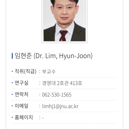
임현준 (Dr. Lim, Hyun-Joon)
직위(직급)
부교수
연구실
경영대 2호관 413호
연락처
062-530-1565
이메일
limhj1@jnu.ac.kr
홈페이지
-