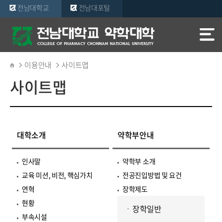
전남대학교
전남대포털
이용안내
사이트맵
사이트맵
대학소개
약학부안내
인사말
약학부 소개
교육 미션, 비전, 핵심가치
전공진입방법 및 요건
연혁
장학제도
현황
장학일반
부속시설