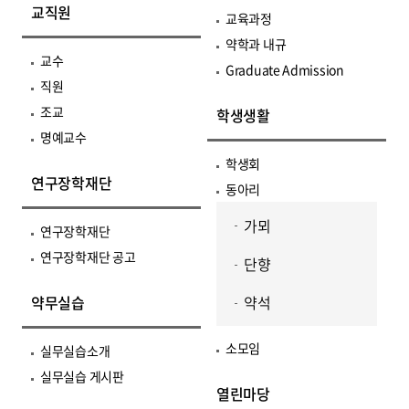
교직원
교육과정
약학과 내규
교수
Graduate Admission
직원
조교
학생생활
명예교수
학생회
연구장학재단
동아리
가뫼
연구장학재단
연구장학재단 공고
단향
약무실습
약석
소모임
실무실습소개
실무실습 게시판
열린마당