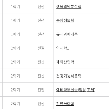
1학기
전선
생물의약분석학
1학기
전선
종양생물학
1학기
전선
규제과학개론
2학기
전필
약제학1
2학기
전선
제약산업학
2학기
전선
건강기능식품학
2학기
전필
예비약무실습(임상,조제)
2학기
전선
천연물화학