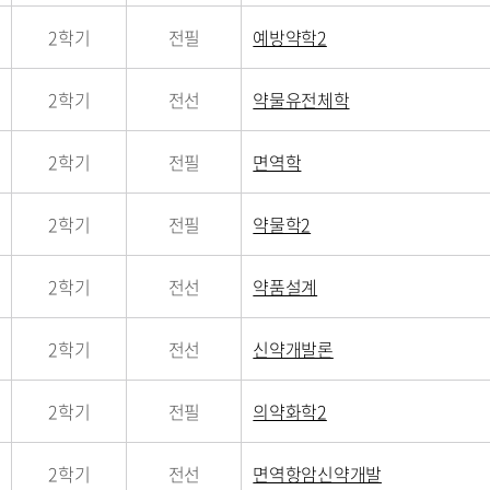
2학기
전필
예방약학2
2학기
전선
약물유전체학
2학기
전필
면역학
2학기
전필
약물학2
2학기
전선
약품설계
2학기
전선
신약개발론
2학기
전필
의약화학2
2학기
전선
면역항암신약개발