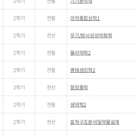
2학기
전필
기기분석학
2학기
전필
의약품합성학1
2학기
전선
무기/방사성의약화학
2학기
전필
물리약학2
2학기
전필
병태생리학2
2학기
전선
향장품학
2학기
전필
생약학2
2학기
전선
표적구조분석및약물설계