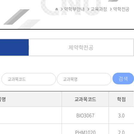
약학부안내
교육과정
약학전공
제약학전공
목명
교과목코드
학점
BIO3067
3.0
PHM1020
2.0