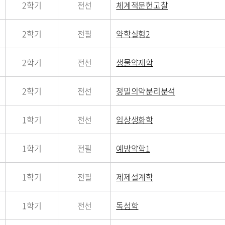
2학기
전선
체계적문헌고찰
2학기
전필
약학실험2
2학기
전선
생물약제학
2학기
전선
정밀의약분리분석
1학기
전선
임상생화학
1학기
전필
예방약학1
1학기
전필
제제설계학
1학기
전선
독성학