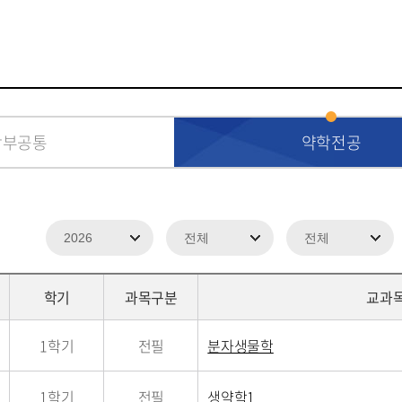
학부공통
약학전공
학기
과목구분
교과
1학기
전필
분자생물학
1학기
전필
생약학1