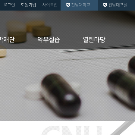
로그인
회원가입
사이트맵
전남대학교
전남대포털
학재단
약무실습
열린마당
학재단
실무실습소개
공지사항
재단 공고
실무실습 게시판
학부자료실
대학원자료실
취업자료실
소식지
학교소식
공동기기 예약