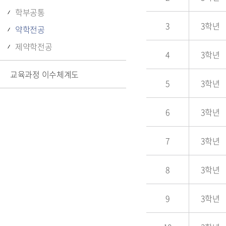
학부공통
3
3학년
약학전공
제약학전공
4
3학년
교육과정 이수체계도
5
3학년
6
3학년
7
3학년
8
3학년
9
3학년