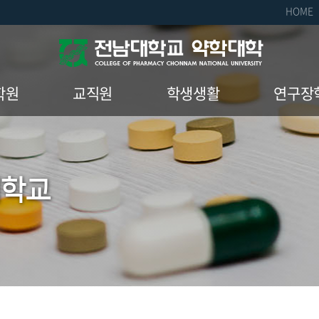
HOME
학원
교직원
학생생활
연구장
입학안내
교수
학생회
연구장
교육과정
직원
동아리
연구장학
대학교
약학과 내규
조교
소모임
ate Admission
명예교수