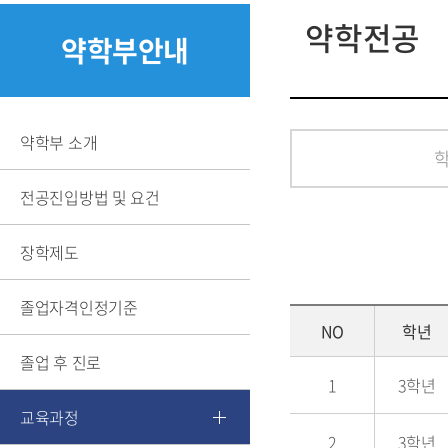
찾아오시는 길
약학전공
약학부안내
약학부 소개
전공진입방법 및 요건
장학제도
졸업자격인정기준
장학일반
NO
학년
교내장학금
졸업 후 진로
교외장학금
1
3학년
교육과정
2
3학년