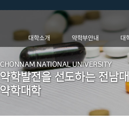
대학소개
약학부안내
대
인사말
약학부 소개
CHONNAM NATIONAL UNIVERSITY
교육 미션, 비전,
전공진입방법 및 요건
약학발전을 선도하는 전남
핵심가치
장학제도
연혁
약학대학
졸업자격인정기준
Gradu
현황
졸업 후 진로
부속시설
교육과정
조직도 및 보직자
교육과정 이수체계도