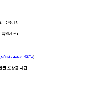
 및 극복경험
r
특별세션
)
tps://m.site.naver.com/1S7Nc
)
만원 포상금 지급