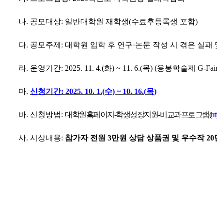
나
.
공모대상
:
일반대학원 재학생
(
수료후등록생 포함
)
다
.
공모주제
:
대학원 입학 후 연구
·
논문 작성 시 겪은 실패
라
.
운영기간
: 2025. 11. 4.(
화
) ~ 11. 6.(
목
) (
용봉학술제
G-Fai
마
.
신청기간
: 2025. 10. 1.(
수
) ~ 10. 16.(
목
)
바
.
신청방법
:
대학원홈페이지
-
학생성장지원
-
비교과프로그램
(
ht
사
.
시상내용
:
참가자 전원
3
만원 상담 상품권 및 우수작
20