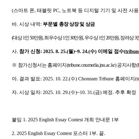
(
스마트 폰
,
태블릿
PC,
노트북 등 디지털 기기 및 사전 사용
바
.
시상 내역
:
부문별
총장 상장 및 상금
(
대상
1
인
50
만원
,
최우수상
1
인
30
만원
,
우수상
1
인
20
만원
,
장려상
3
사
.
참가 신청
: 2025. 8. 25.(
월
)~9. 24.(
수
)
이메일 접수
(
tribu
※
참가신청서는 홈페이지
(tribune.cnumedia.jnu.ac.kr)
공지사항
(
아
.
결과 발표
: 2025. 10. 22.(
수
) Chonnam Tribune
홈페이지
(
t
자
.
시상 일자
:
2025. 10. 29.(
수
)~10. 31.(
금
)
예정
.
추후 확정
붙임
1. 2025 English Essay Contest
개최 안내문
1
부
2. 2025 English Essay Contest
포스터
1
부
.
끝
.