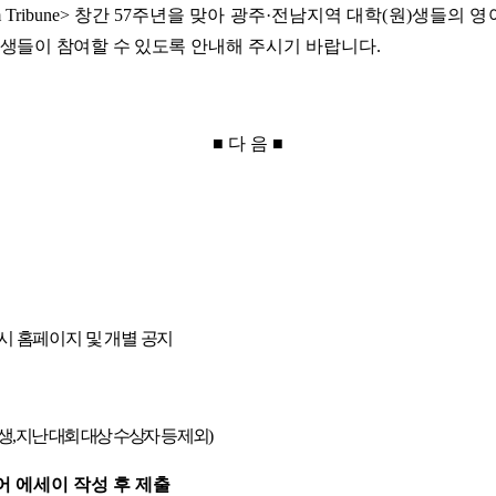
 Tribune>
창간
57
주년을
맞아
광주
·
전남
지역 대학
(
원
)
생들의 영어
학생들이 참여할 수 있도록
안내해 주시기 바랍니다
.
■
다 음
■
시 홈페이지 및 개별 공지
생
,
지난 대회 대상 수상자 등 제외
)
어 에세이 작성 후 제출