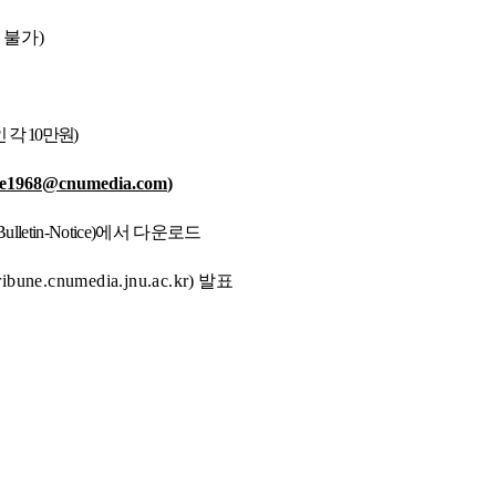
 불가
)
인 각
10
만원
)
ne1968@cnumedia.com
)
Bulletin-Notice)
에서 다운로드
ribune.cnumedia.jnu.ac.kr
)
발표