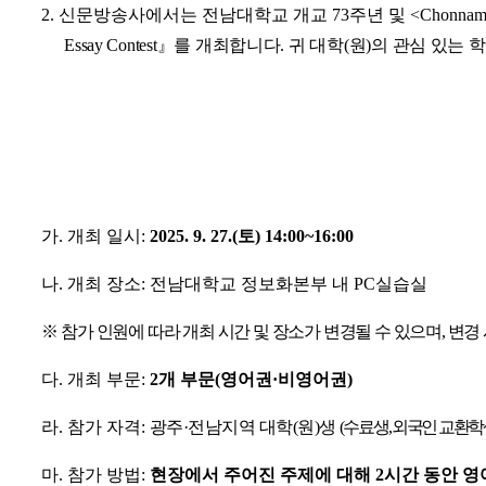
2.
신문방송사에서는 전남대학교 개교
73
주년 및
<Chonnam
Essay Contest
』
를 개최합니다
.
귀 대학
(
원
)
의 관심 있는 
가
.
개최 일시
:
2025. 9. 27.(
토
) 14:00~16:00
나
.
개최 장소
:
전남대학교 정보화본부 내
PC
실습실
※
참가 인원에 따라 개최 시간 및 장소가 변경될 수 있으며
,
변경 
다
.
개최 부문
:
2
개 부문
(
영어권
·
비영어권
)
라
.
참가 자격
:
광주
·
전남지역 대학
(
원
)
생
(
수료생
,
외국인 교환학
마
.
참가 방법
:
현장에서 주어진 주제에 대해
2
시간 동안 영