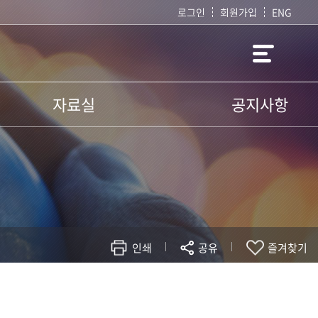
로그인
회원가입
ENG
자료실
공지사항
서식자료실
공지사항
행사갤러리
교육연구단 소식
학술자료실
자유게시판
인쇄
공유
즐겨찾기
현재 페이지를 즐겨찾는 메뉴로