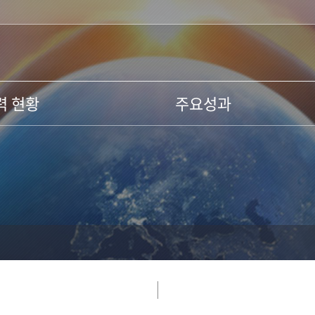
력 현황
주요성과
교육실적
력
연구실적
담인력
기타
생