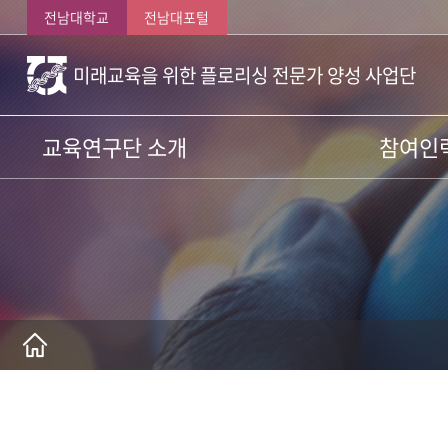
전남대학교
전남대포털
미래교육을 위한 플로리싱 전문가 양성 사업단
교육연구단 소개
참여인
인사말
참여교수
비전과 목표
신진연구인
양성목표와 영역
산학협력전
교육연구단 조직
참여대학원
사업단계별 추진내용
운영규정
사업신청서
찾아오시는 길