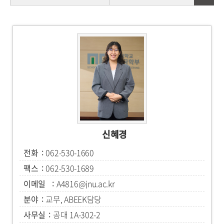
신혜경
전화
062-530-1660
팩스
062-530-1689
이메일
A4816@jnu.ac.kr
분야
교무, ABEEK담당
사무실
공대 1A-302-2