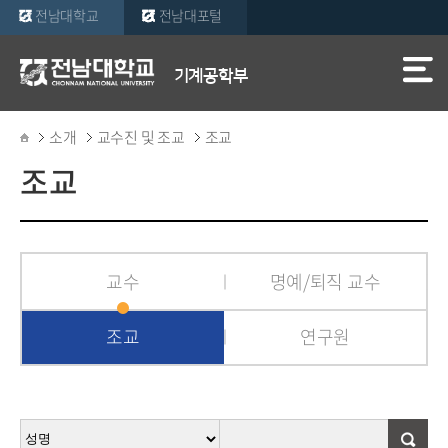
전남대학교
전남대포털
기계공학부
소개
교수진 및 조교
조교
조교
교수
명예/퇴직 교수
조교
연구원