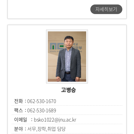
자세히보기
고병승
전화
062-530-1670
팩스
062-530-1689
이메일
bsko1022@jnu.ac.kr
분야
서무,장학,취업 담당