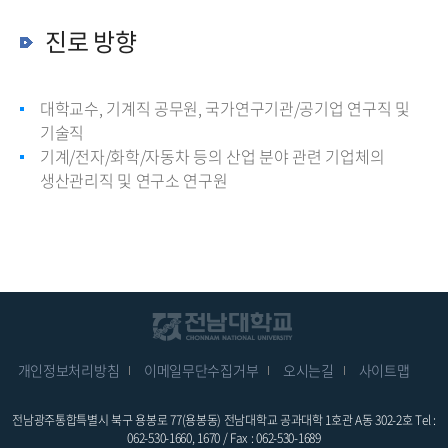
진로 방향
대학교수, 기계직 공무원, 국가연구기관/공기업 연구직 및
기술직
기계/전자/화학/자동차 등의 산업 분야 관련 기업체의
생산관리직 및 연구소 연구원
개인정보처리방침
이메일무단수집거부
오시는길
사이트맵
전남광주통합특별시 북구 용봉로 77(용봉동) 전남대학교 공과대학 1호관 A동 302-2호 Tel :
062-530-1660, 1670 / Fax : 062-530-1689