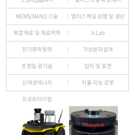
MEMS/NANO 기술
멀티스케일 성형 및 생산
복합재료 및 재료역학
X-Lab
전기화학동력
가상분자설계
초정밀 광기술
입자 및 표면
신재생에너지
자율 지능 로봇
프로토타이핑