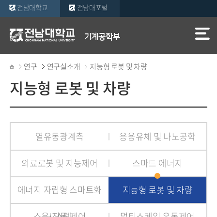
전남대학교
전남대포털
기계공학부
연구
연구실소개
지능형 로봇 및 차량
지능형 로봇 및 차량
열유동광계측
응용유체 및 나노공학
의료로봇 및 지능제어
스마트 에너지
에너지 자립형 스마트화
지능형 로봇 및 차량
소음∙진동 제어
시스템
멀티스케일 유동제어