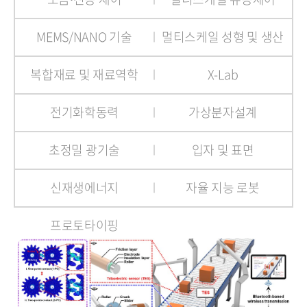
MEMS/NANO 기술
멀티스케일 성형 및 생산
복합재료 및 재료역학
X-Lab
전기화학동력
가상분자설계
초정밀 광기술
입자 및 표면
신재생에너지
자율 지능 로봇
프로토타이핑