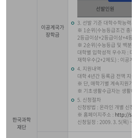
선발인원
3. 선발 기준 대학수학능력시
이공계국가
※ 1순위(수능등급조건 충족) 
장학금
2등급이상+2등급이상+4등급
※ 2순위(수능등급 및 백분위
대학별 입학성적 우수자 : 대
재학우수(2+2제도) : 이공계
4. 지원내역
대학 4년간 등록금 전액 지급
※ 단, 매학기별 계속지원기준 
※ 기초생활수급자는 생활비 
5. 신청절차
신청방법 : 온라인 개별 신청
※ 홈페이지주소 :
http://sch
한국과학
신청일정 : 2009. 3. 5(목) ~ 3
재단