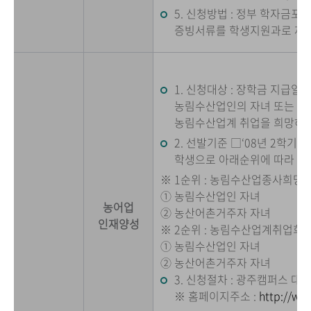
5. 신청방법 : 정부 학자금
증빙서류를 학생지원과로 제
1. 신청대상 : 장학금 지급일
농림수산업인의 자녀 또는 농
농림수산업계 취업을 희망하
2. 선발기준 □‘08년 2학기
학생으로 아래순위에 따라 선
※ 1순위 : 농림수산업종사희망
① 농림수산업인 자녀
농어업
② 농산어촌거주자 자녀
인재양성
※ 2순위 : 농림수산업계취업희
① 농림수산업인 자녀
② 농산어촌거주자 자녀
3. 신청절차 : 광주캠퍼스 
※ 홈페이지주소 :
http://www