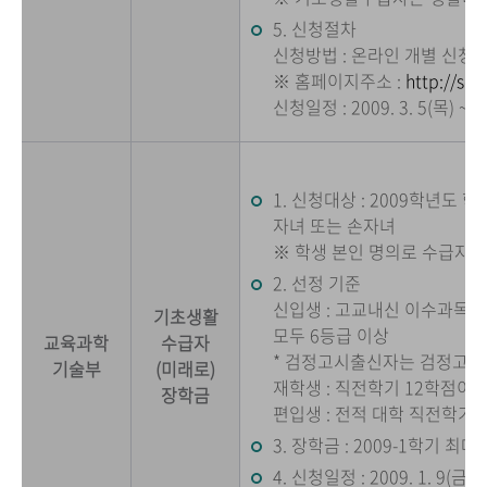
5. 신청절차
신청방법 : 온라인 개별 신청
※ 홈페이지주소 :
http://sch
신청일정 : 2009. 3. 5(목) ~ 3
1. 신청대상 : 2009학년도
자녀 또는 손자녀
※ 학생 본인 명의로 수급자
2. 선정 기준
신입생 : 고교내신 이수과목 1
기초생활
모두 6등급 이상
교육과학
수급자
* 검정고시출신자는 검정고시
기술부
(미래로)
재학생 : 직전학기 12학점이
장학금
편입생 : 전적 대학 직전학기 
3. 장학금 : 2009-1학기 최
4. 신청일정 : 2009. 1. 9(금)