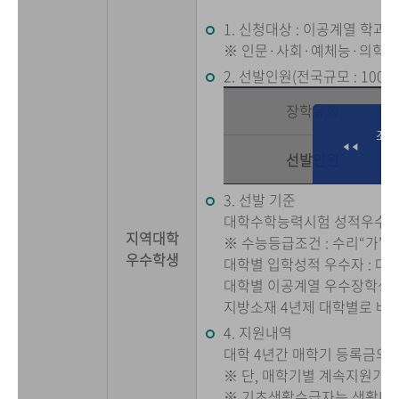
1. 신청대상 : 이공계열 학과(
※ 인문·사회·예체능·의학계
2. 선발인원(전국규모 : 1000
장학유형
선발인원
3. 선발 기준
대학수학능력시험 성적우수자
지역대학
※ 수능등급조건 : 수리“가”형
우수학생
대학별 입학성적 우수자 : 대
대학별 이공계열 우수장학생 :
지방소재 4년제 대학별로 배
4. 지원내역
대학 4년간 매학기 등록금의 
※ 단, 매학기별 계속지원기준 
※ 기초생활수급자는 생활비 